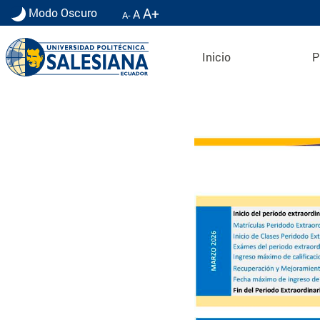
A+
Modo Oscuro
A
A-
Inicio
P
Calendario Academico