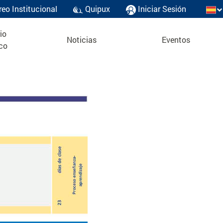
reo Institucional
Quipux
Iniciar Sesión
io
Noticias
Eventos
co